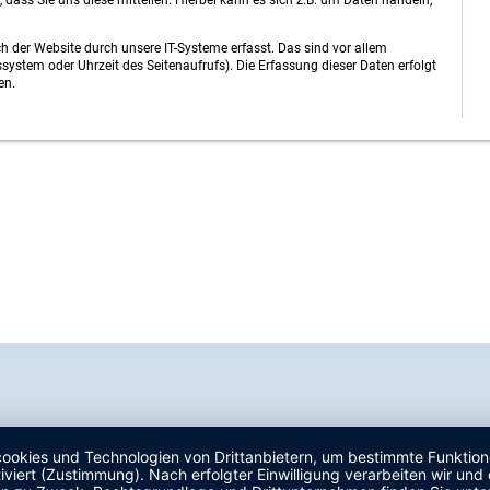
dass Sie uns diese mitteilen. Hierbei kann es sich z.B. um Daten handeln,
der Website durch unsere IT-Systeme erfasst. Das sind vor allem
ssystem oder Uhrzeit des Seitenaufrufs). Die Erfassung dieser Daten erfolgt
en.
rfreie Bereitstellung der Website zu gewährleisten. Andere Daten können zur
den.
n?
uskunft über Herkunft, Empfänger und Zweck Ihrer gespeicherten
en außerdem ein Recht, die Berichtigung, Sperrung oder Löschung dieser
 Fragen zum Thema Datenschutz können Sie sich jederzeit unter der im
. Des Weiteren steht Ihnen ein Beschwerderecht bei der zuständigen
ten Umständen die Einschränkung der Verarbeitung Ihrer
s hierzu entnehmen Sie der Datenschutzerklärung unter „Recht auf
anbietern
halten statistisch ausgewertet werden. Das geschieht vor allem mit
n. Die Analyse Ihres Surf-Verhaltens erfolgt in der Regel anonym; das
olgt werden. Sie können dieser Analyse widersprechen oder sie durch die
okies und Technologien von Drittanbietern, um bestimmte Funktionen 
etaillierte Informationen dazu finden Sie in der folgenden
iviert (Zustimmung). Nach erfolgter Einwilligung verarbeiten wir un