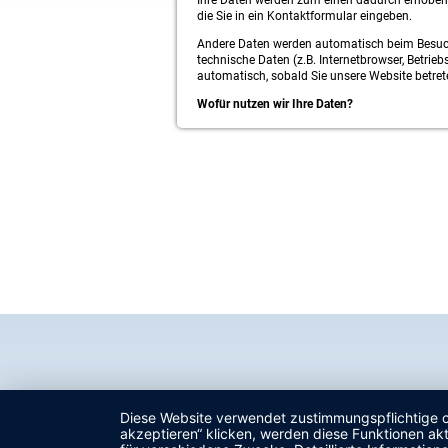
Ihre Daten werden zum einen dadurch erhoben, 
die Sie in ein Kontaktformular eingeben.
Andere Daten werden automatisch beim Besuch 
technische Daten (z.B. Internetbrowser, Betrieb
automatisch, sobald Sie unsere Website betret
Wofür nutzen wir Ihre Daten?
Ein Teil der Daten wird erhoben, um eine fehle
Analyse Ihres Nutzerverhaltens verwendet wer
Welche Rechte haben Sie bezüglich Ihrer Date
Sie haben jederzeit das Recht unentgeltlich A
personenbezogenen Daten zu erhalten. Sie hab
Daten zu verlangen. Hierzu sowie zu weiteren
Impressum angegebenen Adresse an uns wenden
Aufsichtsbehörde zu.
Außerdem haben Sie das Recht, unter bestimm
personenbezogenen Daten zu verlangen. Detail
Einschränkung der Verarbeitung“.
Analyse-Tools und Tools von Dritt
Beim Besuch unserer Website kann Ihr Surf-Ver
Cookies und mit sogenannten Analyseprogramme
Surf-Verhalten kann nicht zu Ihnen zurückverf
Diese Website verwendet zustimmungspflichtige co
Nichtbenutzung bestimmter Tools verhindern. D
akzeptieren“ klicken, werden diese Funktionen akt
Datenschutzerklärung.